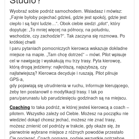
Wyobraź sobie podróż samochodem. Wsiadasz i mówisz:
„Fajnie byłoby pojechać gdzieś, gdzie jest spokój, gdzie jest
ciepło i są fajni ludzie…”. Obok ciebie siedzi „pilot”, który
dopytuje: „To mniej więcej na północy, na południu,
wschodzie, czy zachodzie?”. Tak zaczyna się rozmowa. Po
krótkiej chwili
i paru pytaniach pomocniczych kierowca wskazuje dokładne
miejsce na mapie. „Tam chcę dotrzeć” – mówi. Pilot wpisuje
cel w nawigację i wyskakują mu trzy trasy. Pyta kierowcę,
którą drogą jedziemy: najkrótszą, najszybszą, czy
najłatwiejszą? Kierowca decyduje i ruszają. Pilot pilnuje
GPS-a,
gdy pojawiają się utrudnienia w ruchu, informuje kierującego,
żeby ten postanowił o modyfikacji trasy. I tak po
paru/parunastu lub parudziesięciu godzinach są na miejscu.
Coaching
to taka podróż, w której jesteś kierowcą a coach –
pilotem. Wszystko zależy od Ciebie. Możesz na początku nie
wiedzieć dokąd chcesz jechać, możesz nie znać trasy,
możesz zmienić cel podróży w trakcie, gdy okaże się, że
pierwotnie wybrane miejsce z różnych powodów przestało
Cię pociągać. Coach pomaga, podaje wszystkie potrzebne