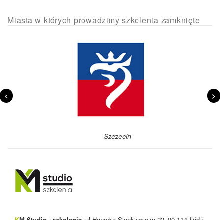
Miasta w których prowadzimy szkolenia zamknięte
<
>
Szczecin
K
M Studio - szkolenia,
ul.Henryka Sienkiewicza 22, 90-114 Łódź