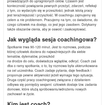
prowadzących do upragnionych celów. Czasem jest
konieczność powiązania pewnych przeżyć, zdarzeń, refleksji
z tym, co wydarzyło się w przeszłości, jednak istotą pracy
jest teraźniejszość i przyszłość. W coachingu zajmujemy się
celem a nie problemem. Pracujemy na tym, co świadome, do
czego człowiek ma dostęp, co jest jego zasobem. Dotykamy
także obszarów cienia, aby je oswoić i zaakceptować.
Jak wygląda sesja coachingowa?
Spotkanie trwa 90-120 minut. Jest to rozmowa, podczas
której człowiek dociera do najważniejszych dla siebie
tematów, dylematów, przeszkód
na drodze do celu, doświadcza wglądów, odkryć. Coach zaś
dba o ramy spotkania, o to, by rozmowa była ukierunkowana
na cel uczestnika. Coach zadaje pytania, daje feedback i
proponuje pewne aktywności jeżeli wymaga tego sytuacja.
Druga część pracy coachingowej związana z działaniem
odbywa się pomiędzy sesjami: człowiek dostaje tzw. zadania
domowe, które służą spróbowaniu/wdrożeniu nowych
zachowań w życie.
Kim jest coach?