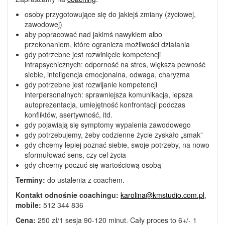
osoby przygotowujące się do jakiejś zmiany (życiowej,
zawodowej)
aby popracować nad jakimś nawykiem albo
przekonaniem, które ogranicza możliwości działania
gdy potrzebne jest rozwinięcie kompetencji
intrapsychicznych: odporność na stres, większa pewność
siebie, inteligencja emocjonalna, odwaga, charyzma
gdy potrzebne jest rozwijanie kompetencji
interpersonalnych: sprawniejsza komunikacja, lepsza
autoprezentacja, umiejętność konfrontacji podczas
konfliktów, asertywność, itd.
gdy pojawiają się symptomy wypalenia zawodowego
gdy potrzebujemy, żeby codzienne życie zyskało „smak”
gdy chcemy lepiej poznać siebie, swoje potrzeby, na nowo
sformułować sens, czy cel życia
gdy chcemy poczuć się wartościową osobą
Terminy:
do ustalenia z coachem.
Kontakt odnośnie coachingu:
karolina@kmstudio.com.pl
,
mobile:
512 344 836
Cena:
250 zł/1 sesja 90-120 minut. Cały proces to 6+/- 1