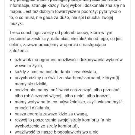
informacje, szanuje każdy Twój wybór i doskonale zna się na
mapie. Jest też dobrym towarzyszem podróży: pyta tylko o
to, o co musi, nie gada za dużo, nie śpi i słucha Twojej
muzyki.
Treść coachingu zależy od potrzeb osoby, która w tym
procesie uczestniczy, natomiast niezależnie od tego, co jest
celem, zawsze pracujemy w oparciu o następujące
założenia:
człowiek ma ogromne możliwości dokonywania wyborów
w swoim życiu,
każdy z nas ma coś do dania innym/światu,
przychodzimy na świat ze skarbem/skarbami, którym(i)
mamy się dzielić,
codziennie mamy możliwość coś zacząć, albo przestać,
albo robić czegoś więcej, albo mniej, albo inaczej,
mamy wpływ na to, co najważniejsze, czyli: własne myśli,
emocje i działania,
nasza energia zawsze idzie za uwagą,
rozwój to poszerzanie swojej strefy komfortu (a nie
wychodzenie ze strefy komfortu!),
wrażliwość to nasze błogosławieństwo a nie