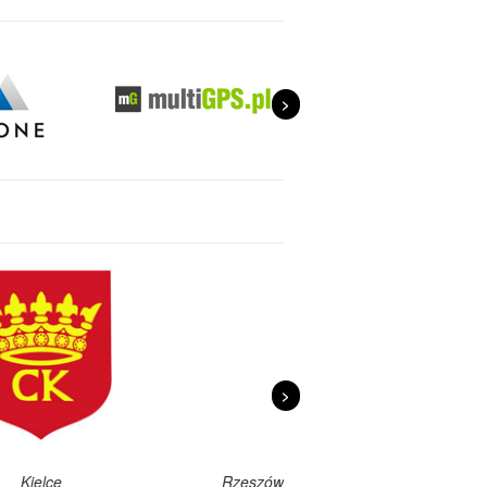
>
>
e
Rzeszów
Lublin