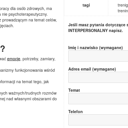
tagi
treni
 pracy dla osób zdrowych, ma
treni
a nie psychoterapeutyczny.
z prowadzącym na temat celów,
Jeśli masz pytania dotyczące 
jęciach.
INTERPERSONALNY
napisz.
y?
Imię i nazwisko (wymagane)
awać
emocje
, potrzeby, zamiary,
Adres email (wymagane)
anizmy funkcjonowania wśród
nformacji na temat tego, jak
Temat
żnych ważnych/trudnych rozmów
lnej nad własnymi obszarami do
Telefon