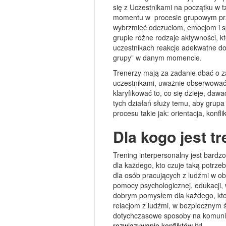
się z Uczestnikami na początku w t
momentu w procesie grupowym prac
wybrzmieć odczuciom, emocjom i s
grupie różne rodzaje aktywności, k
uczestnikach reakcje adekwatne do 
grupy” w danym momencie.
Trenerzy mają za zadanie dbać o 
uczestnikami, uważnie obserwowa
klaryfikować to, co się dzieje, da
tych działań służy temu, aby grupa 
procesu takie jak: orientacja, konfl
Dla kogo jest t
Trening interpersonalny jest bard
dla każdego, kto czuje taką potrz
dla osób pracujących z ludźmi w o
pomocy psychologicznej, edukacji,
dobrym pomysłem dla każdego, kto
relacjom z ludźmi, w bezpiecznym 
dotychczasowe sposoby na komunik
rozwiązywanie konfliktów
itd.