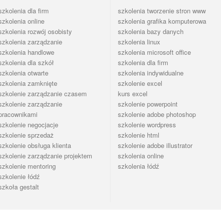
szkolenia dla firm
szkolenia tworzenie stron www
szkolenia online
szkolenia grafika komputerowa
szkolenia rozwój osobisty
szkolenia bazy danych
szkolenia zarządzanie
szkolenia linux
szkolenia handlowe
szkolenia microsoft office
szkolenia dla szkół
szkolenia dla firm
szkolenia otwarte
szkolenia indywidualne
szkolenia zamknięte
szkolenie excel
szkolenie zarządzanie czasem
kurs excel
szkolenie zarządzanie
szkolenie powerpoint
pracownikami
szkolenie adobe photoshop
szkolenie negocjacje
szkolenie wordpress
szkolenie sprzedaż
szkolenie html
szkolenie obsługa klienta
szkolenie adobe illustrator
szkolenie zarządzanie projektem
szkolenia online
szkolenie mentoring
szkolenia łódź
szkolenie łódź
szkoła gestalt