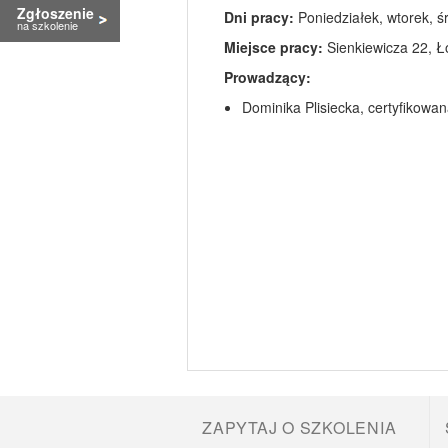
Zgłoszenie
Dni pracy:
Poniedziałek, wtorek, ś
na szkolenie
Miejsce pracy:
Sienkiewicza 22, Łó
Prowadzący:
Dominika Plisiecka, certyfikowa
ZAPYTAJ O SZKOLENIA