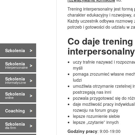
Trening interpersonalny jest formą
charakter edukacyjny i rozwojowy, 
Każdy uczestnik odbywa rozmowę 
potrzeb i gotowości do udziału w za
Co daje trening
interpersonaln
Szkolenia
uczy trafnie nazywać i rozpozn
Szkolenia
interpersonalne
myśli
pomaga zrozumieć własne mech
Szkolenia
ludzi
informatyczne
umożliwia otrzymanie rzetelnej i
postrzegają nas inni
Szkolenia
online
pozwala przygotować się do ró
daje możliwość pracy indywidua
rozwoju na forum grupy
Coaching
lepsze rozumienie siebie
lepsze „czytanie” innych
Szkolenia
dla firm
Godziny pracy
: 9:00-19:00