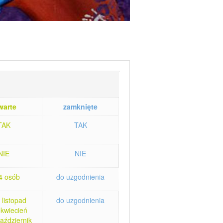
warte
zamknięte
TAK
TAK
NIE
NIE
4 osób
do uzgodnienia
 listopad
do uzgodnienia
 kwiecień
aździernik