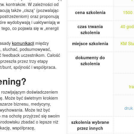
zw. kontrakcie. W zależności od
ują także „ciszą” (pozwalając
cena szkolenia
1500 
postrzeżeniom) oraz proponują
tóre wydobywają i uaktywniają w
czas trwania
40 godz
tego, co pojawia się w „energii
szkolenia
zasady
komunikacji
między
miejsce szkolenia
KM Stu
ć, słuchać, podsumowywać,
wać feedback uczestnikom. Całość
dokumenty do
przeszła przez trzy etapy
szkolenia
ikt/bunt, spójność i współpraca.
rening?
tr
zo rozwijającym doświadczeniem
ebę. Może być świetnym krokiem
bszarze biznesu, medycyny,
druk 
 wychowania. Może też być
 ma ochotę przyjrzeć się swoim
środowisku zbadać o lepsze niż
szkolenia wybrane
ację, współpracę,
przez innych