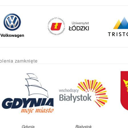
olenia zamknięte
Gdynia
Białystok
Kielc