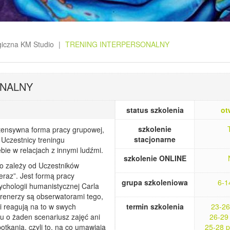
giczna KM Studio
TRENING INTERPERSONALNY
ONALNY
status szkolenia
ot
szkolenie
ntensywna forma pracy grupowej,
stacjonarne
) Uczestnicy treningu
bie w relacjach z innymi ludźmi.
szkolenie ONLINE
go zależy od Uczestników
 teraz”. Jest formą pracy
grupa szkoleniowa
6-1
ychologii humanistycznej Carla
trenerzy są obserwatorami tego,
i reagują na to w swych
termin szkolenia
23-26
iu o żaden scenariusz zajęć ani
26-29
tkania, czyli to, na co umawiają
25-28 p