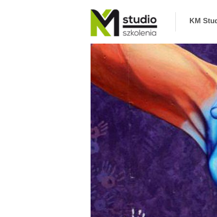
KM Stu
KM Studio – szkolenia, coaching zaprasza na
szkolenia interpersonalne, biznesowe,
informatyczne oraz coaching. Zapewniamy
najlepszych Trenerów i Ekspertów. Nie
odwołujemy szkoleń