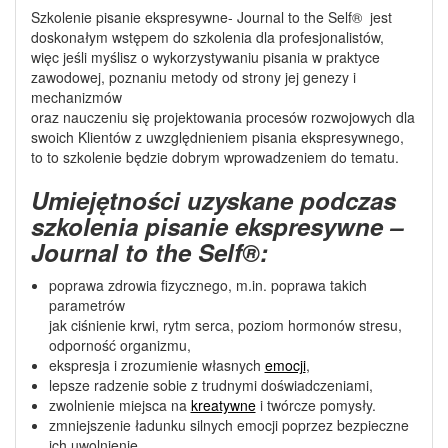
Szkolenie pisanie ekspresywne- Journal to the Self® jest
doskonałym wstępem do szkolenia dla profesjonalistów,
więc jeśli myślisz o wykorzystywaniu pisania w praktyce
zawodowej, poznaniu metody od strony jej genezy i
mechanizmów
oraz nauczeniu się projektowania procesów rozwojowych dla
swoich Klientów z uwzględnieniem pisania ekspresywnego,
to to szkolenie będzie dobrym wprowadzeniem do tematu.
Umiejętności uzyskane podczas
szkolenia pisanie ekspresywne –
Journal to the Self®
:
poprawa zdrowia fizycznego, m.in. poprawa takich
parametrów
jak ciśnienie krwi, rytm serca, poziom hormonów stresu,
odporność organizmu,
ekspresja i zrozumienie własnych
emocji
,
lepsze radzenie sobie z trudnymi doświadczeniami,
zwolnienie miejsca na
kreatywne
i twórcze pomysły.
zmniejszenie ładunku silnych emocji poprzez bezpieczne
ich uwolnienie,