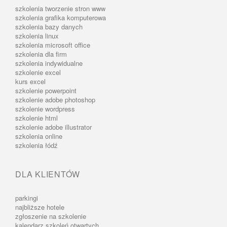
szkolenia tworzenie stron www
szkolenia grafika komputerowa
szkolenia bazy danych
szkolenia linux
szkolenia microsoft office
szkolenia dla firm
szkolenia indywidualne
szkolenie excel
kurs excel
szkolenie powerpoint
szkolenie adobe photoshop
szkolenie wordpress
szkolenie html
szkolenie adobe illustrator
szkolenia online
szkolenia łódź
DLA KLIENTÓW
parkingi
najbliższe hotele
zgłoszenie na szkolenie
kalendarz szkoleń otwartych