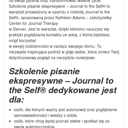
na swoje pytania oraz transformować własne życie.
Szkolenie pisanie ekspresywne – Journal to the Self® to
warsztat prowadzony w oparciu o metodę Journal to the
Self®, opracowaną przez Kathleen Adams – założycielkę
Center for Journal Therapy
w Denver. Jest to warsztat, dzięki któremu nauczysz się
praktyki pogłębiania kontaktu ze sobą, z której będziesz
mógł korzystać
w swojej codzienności w zaciszu swojego domu. To
niezwykle inspirująca podróż w głąb siebie, która zmieni Twój
dotychczasowy pogląd na narzędzia rozwojowe.
Szkolenie pisanie
ekspresywne – Journal to
the Self® dedykowane jest
dla:
osób, dla których ważny jest autorozwój oraz pogłębianie
samoświadomości i wiedzy o sobie,
osób, które chcą lepiej poznać siebie i spotkać się ze
swoją autentycznością,