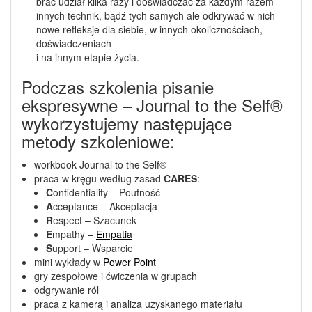
brać udział kilka razy i doświadczać za każdym razem
innych technik, bądź tych samych ale odkrywać w nich
nowe refleksje dla siebie, w innych okolicznościach,
doświadczeniach
i na innym etapie życia.
Podczas szkolenia pisanie
ekspresywne – Journal to the Self®
wykorzystujemy następujące
metody szkoleniowe:
workbook Journal to the Self®
praca w kręgu według zasad
CARES
:
C
onfidentiality – Poufność
A
cceptance – Akceptacja
R
espect – Szacunek
E
mpathy –
Empatia
S
upport – Wsparcie
mini wykłady w
Power Point
gry zespołowe i ćwiczenia w grupach
odgrywanie ról
praca z kamerą i analiza uzyskanego materiału