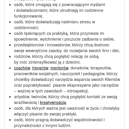
osób, które zmagają się z powracającymi myślami
i doświadczeniami, które utrudniają im codzienne
funkcjonowanie,
osób, które doświadczają nadmiaru stresu w
codzienności,
osób tęskniących za praktyką, która przyniesie im
spowolnienie, wytchnienie i poczucie zadbania o siebie,
przedsiębiorców i innowatorów, którzy chcą dostrzec
swoje wewnętrzne zasoby, do rozwijania swoich firm i idei,
rodziców, którzy chcą pogłębić relację ze sobą,
by móc zintensyfikować ją z dziećmi,
coachów
,
trenerów
,
mentorów
, doradców, terapeutów,
pracowników socjalnych, nauczycieli i pedagogów, którzy
chcieliby doświadczyć narzędzia wsparcia swoich Klientów
oraz popraktykować pisanie ekspresywne jako narzędzie
– ważnej w tych zawodach – introspekcji,
artystów, twórców, którzy chcą pogłębić kontakt ze swoją
wrażliwością i
kreatywnością
,
osób, dla których ważna jest uważność w życiu i chciałyby
włączyć pisanie do swojej praktyki,
osób, które pragną doświadczyć wspólnotowości i
przynależności z innymi ludźmi.