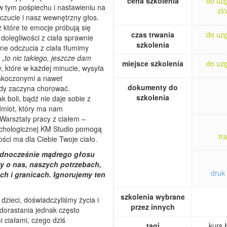
cena szkolenia
do uz
w tym pośpiechu i nastawieniu na
zł
czucie i nasz wewnętrzny głos.
z które te emocje próbują się
czas trwania
do uz
i dolegliwości z ciała sprawnie
szkolenia
ne odczucia z ciała tłumimy
 „
to nic takiego, jeszcze dam
miejsce szkolenia
do uz
y, które w każdej minucie, wysyła
askoczonymi a nawet
dokumenty do
edy zaczyna chorować.
szkolenia
ak boli, bądź nie daje sobie z
dmiot, który ma nam
.Warsztaty pracy z ciałem –
chologicznej KM Studio pomogą
tr
ści ma dla Ciebie Twoje ciało.
jednocześnie mądrego głosu
y o nas, naszych potrzebach,
druk 
ch i granicach. Ignorujemy ten
szkolenia wybrane
o dzieci, doświadczyliśmy życia i
przez innych
dorastania jednak często
i ciałami, czego dziś
tagi
kurs 