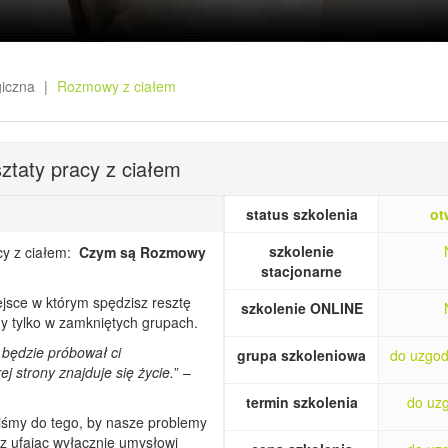
giczna
Rozmowy z ciałem
taty pracy z ciałem
status szkolenia
ot
szkolenie
y z ciałem:
Czym są Rozmowy
stacjonarne
jsce w którym spędzisz resztę
szkolenie ONLINE
y tylko w zamkniętych grupach.
 będzie próbował ci
grupa szkoleniowa
do uzgod
j strony znajduje się życie.
” –
termin szkolenia
do uz
iśmy do tego, by nasze problemy
az ufając wyłącznie umysłowi