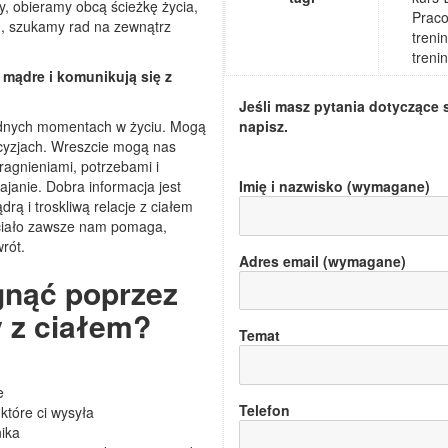
, obieramy obcą ścieżkę życia,
Praco
h, szukamy rad na zewnątrz
treni
treni
 mądre i komunikują się z
Jeśli masz pytania dotyczące 
udnych momentach w życiu. Mogą
napisz.
cyzjach. Wreszcie mogą nas
ragnieniami, potrzebami i
janie. Dobra informacja jest
Imię i nazwisko (wymagane)
drą i troskliwą relacje z ciałem
ciało zawsze nam pomaga,
rót.
Adres email (wymagane)
gnąć poprzez
y z ciałem?
Temat
e
Telefon
które ci wysyła
ika