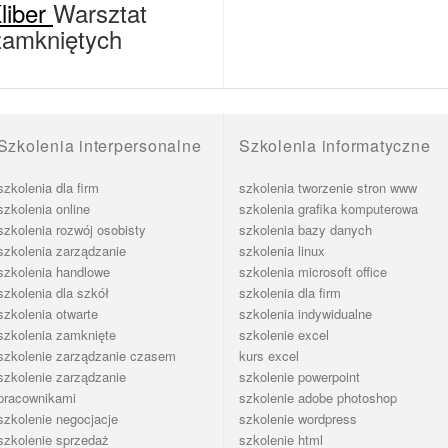
liber
Warsztat
zamkniętych
Szkolenia interpersonalne
Szkolenia informatyczne
szkolenia dla firm
szkolenia tworzenie stron www
szkolenia online
szkolenia grafika komputerowa
szkolenia rozwój osobisty
szkolenia bazy danych
szkolenia zarządzanie
szkolenia linux
szkolenia handlowe
szkolenia microsoft office
szkolenia dla szkół
szkolenia dla firm
szkolenia otwarte
szkolenia indywidualne
szkolenia zamknięte
szkolenie excel
szkolenie zarządzanie czasem
kurs excel
szkolenie zarządzanie
szkolenie powerpoint
pracownikami
szkolenie adobe photoshop
szkolenie negocjacje
szkolenie wordpress
szkolenie sprzedaż
szkolenie html