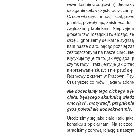
(ewentualnie Googlowi ;)). Jednak 
osiąganie celów często odrzucamy 
Czucie własnych emocji i ciał, prze
przebić, przepłynąć, zaistnieć. Ból 
zagłuszamy tabletkami. Nieprzyjem
głosem tzw. rozsądku twierdząc, że
radę
„. Ignorujemy delikatne sygnał
nam nasze ciało, będąc później z
zezłoszczonymi na nasze ciało, ki
Krytykujemy je za to, jak wygląda, j
czymś rady. Traktujemy je jak prze
nieprzerwanie służyć i nie psuć się
Rozmowy z ciałem w Pracowni Psy
Ci usłyszeć co mówi i jakie wiadomo
Nie doceniamy tego cichego a 
ciała, będącego skarbnicą wiedz
emocjach, motywacji, pragnienia
głos powoli ale konsekwentnie.
Urodziliśmy się jako ciało i tak, jak
kontaktu z opiekunami. Na ścieżce 
straciliśmy zdrową relację z naszym