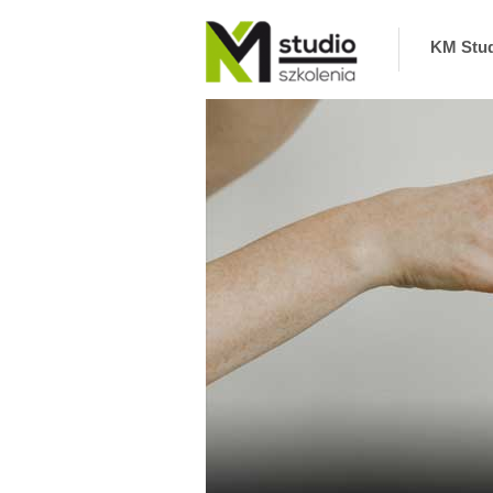
KM Stu
KM Studio – szkolenia, coaching zaprasza na
szkolenia interpersonalne, biznesowe,
informatyczne oraz coaching. Zapewniamy
najlepszych Trenerów i Ekspertów. Nie
odwołujemy szkoleń