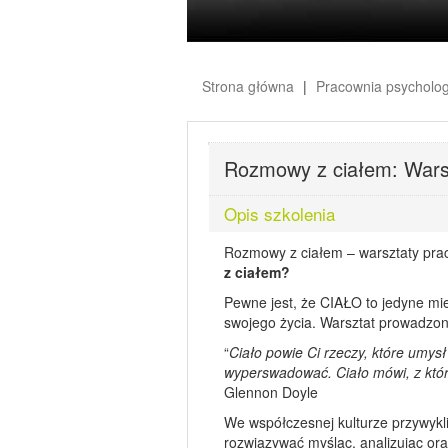
Strona główna
Pracownia psycholo
Rozmowy z ciałem: Warsz
Opis szkolenia
Rozmowy z ciałem – warsztaty prac
z ciałem?
Pewne jest, że CIAŁO to jedyne mie
swojego życia. Warsztat prowadzon
“
Ciało powie Ci rzeczy, które umysł
wyperswadować. Ciało mówi, z które
Glennon Doyle
We współczesnej kulturze przywykl
rozwiązywać myśląc, analizując or