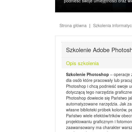
podnieść swoje umiejętności oraz wi
Strona główna
Szkolenia informaty
Szkolenie Adobe Photos
Opis szkolenia
Szkolenie Photoshop
– operacje
dla osób które pracowały lub prac
Photoshop i chcą podnieść swoje u
dotyczącą tego narzędzia graficzne
Photoshop dowiecie się Państwo jak
automatyzowane narzędzia. Jak za
własne biblioteki próbek kolorów, pę
Państwo wiele efektów/trików obec
projektowaniu graficznym i fotomo
zaawansowany ma charakter warszt