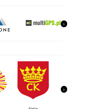
>
>
e
Rzeszów
Lublin