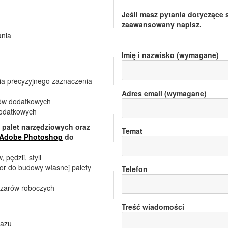
Jeśli masz pytania dotyczące 
zaawansowany
napisz.
ania
Imię i nazwisko (wymagane)
ia precyzyjnego zaznaczenia
Adres email (wymagane)
rów dodatkowych
dodatkowych
, palet narzędziowych oraz
Temat
Adobe Photoshop
do
pędzli, styli
or do budowy własnej palety
Telefon
szarów roboczych
Treść wiadomości
razu