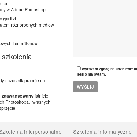
kstem
 pracy w Adobe Photoshop
 grafiki
 kątem różnorodnych mediów
kowych i smartfonów
 szkolenia
Wyrażam zgodę na udzielenie od
jeśli o nią pytam.
dy uczestnik pracuje na
p zaawansowany
istnieje
ach Photoshopa, własnych
sprzęcie.
Szkolenia interpersonalne
Szkolenia informatyczne