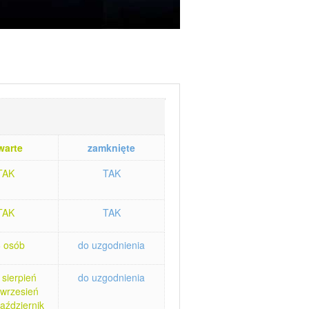
warte
zamknięte
TAK
TAK
TAK
TAK
6 osób
do uzgodnienia
 sierpień
do uzgodnienia
 wrzesień
aździernik