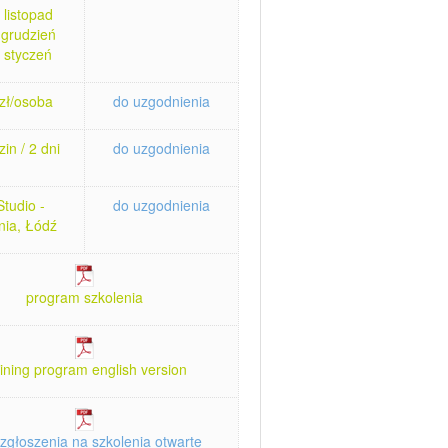
 listopad
 grudzień
 styczeń
zł/osoba
do uzgodnienia
in / 2 dni
do uzgodnienia
tudio -
do uzgodnienia
nia, Łódź
program szkolenia
aining program english version
zgłoszenia na szkolenia otwarte