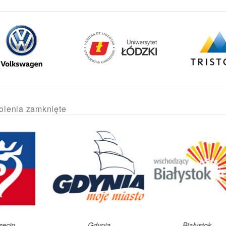
olenia zamknięte
Gdynia
Białystok
Kielc