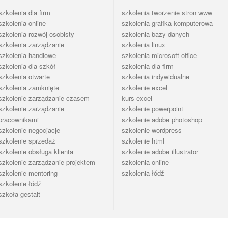
szkolenia dla firm
szkolenia tworzenie stron www
szkolenia online
szkolenia grafika komputerowa
szkolenia rozwój osobisty
szkolenia bazy danych
szkolenia zarządzanie
szkolenia linux
szkolenia handlowe
szkolenia microsoft office
szkolenia dla szkół
szkolenia dla firm
szkolenia otwarte
szkolenia indywidualne
szkolenia zamknięte
szkolenie excel
szkolenie zarządzanie czasem
kurs excel
szkolenie zarządzanie
szkolenie powerpoint
pracownikami
szkolenie adobe photoshop
szkolenie negocjacje
szkolenie wordpress
szkolenie sprzedaż
szkolenie html
szkolenie obsługa klienta
szkolenie adobe illustrator
szkolenie zarządzanie projektem
szkolenia online
szkolenie mentoring
szkolenia łódź
szkolenie łódź
szkoła gestalt