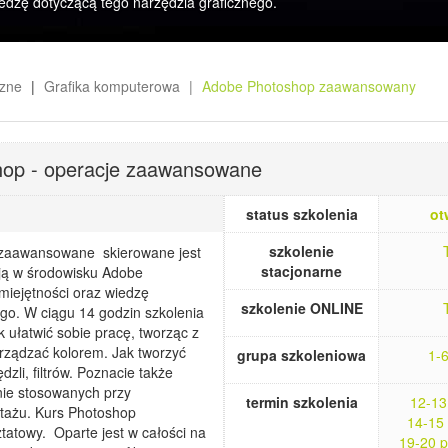
edzę dotyczącą tego narzędzia graficznego.
czne
Grafika komputerowa
Adobe Photoshop zaawansowany
hop - operacje zaawansowane
status szkolenia
ot
szkolenie
 zaawansowane skierowane jest
stacjonarne
ują w środowisku Adobe
miejętności oraz wiedzę
szkolenie ONLINE
go. W ciągu 14 godzin szkolenia
 ułatwić sobie pracę, tworząc z
rządzać kolorem. Jak tworzyć
grupa szkoleniowa
1-
dzli, filtrów. Poznacie także
nie stosowanych przy
termin szkolenia
12-13
ntażu. Kurs Photoshop
14-15
atowy. Oparte jest w całości na
19-20 p