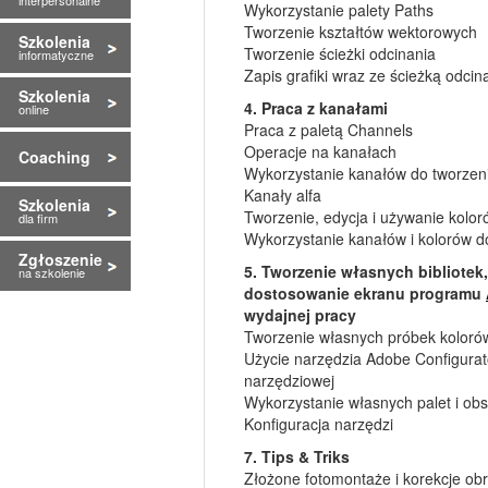
interpersonalne
Wykorzystanie palety Paths
Tworzenie kształtów wektorowych
Szkolenia
Tworzenie ścieżki odcinania
informatyczne
Zapis grafiki wraz ze ścieżką odcin
Szkolenia
4. Praca z kanałami
online
Praca z paletą Channels
Operacje na kanałach
Coaching
Wykorzystanie kanałów do tworzen
Kanały alfa
Szkolenia
Tworzenie, edycja i używanie kolo
dla firm
Wykorzystanie kanałów i kolorów 
Zgłoszenie
5. Tworzenie własnych bibliotek
na szkolenie
dostosowanie ekranu programu
wydajnej pracy
Tworzenie własnych próbek kolorów, 
Użycie narzędzia Adobe Configurat
narzędziowej
Wykorzystanie własnych palet i ob
Konfiguracja narzędzi
7. Tips & Triks
Złożone fotomontaże i korekcje ob