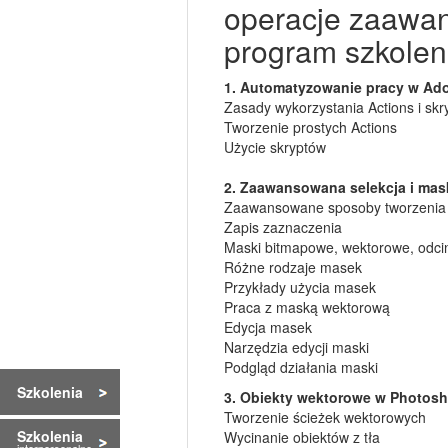
operacje zaawa
program szkolen
1. Automatyzowanie pracy w Ad
Zasady wykorzystania Actions i sk
Tworzenie prostych Actions
Użycie skryptów
2. Zaawansowana selekcja i mas
Zaawansowane sposoby tworzenia z
Zapis zaznaczenia
Maski bitmapowe, wektorowe, odci
Różne rodzaje masek
Przykłady użycia masek
Praca z maską wektorową
Edycja masek
Narzędzia edycji maski
Podgląd działania maski
Szkolenia
3. Obiekty wektorowe w Photos
Tworzenie ścieżek wektorowych
Szkolenia
Wycinanie obiektów z tła