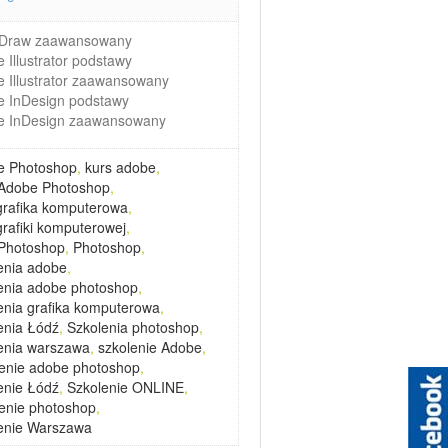
lDraw zaawansowany
 Illustrator podstawy
 Illustrator zaawansowany
 InDesign podstawy
e InDesign zaawansowany
e Photoshop
,
kurs adobe
,
 Adobe Photoshop
,
grafika komputerowa
,
grafiki komputerowej
,
 Photoshop
,
Photoshop
,
enia adobe
,
enia adobe photoshop
,
enia grafika komputerowa
,
enia Łódź
,
Szkolenia photoshop
,
enia warszawa
,
szkolenie Adobe
,
enie adobe photoshop
,
enie Łódź
,
Szkolenie ONLINE
,
enie photoshop
,
enie Warszawa