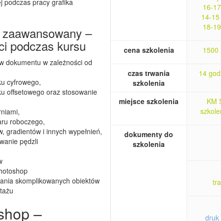
j podczas pracy grafika
16-17
14-15
18-19
p zaawansowany –
ci podczas kursu
cena szkolenia
1500 
w dokumentu w zależności od
czas trwania
14 godz
ku cyfrowego,
szkolenia
ku offsetowego oraz stosowanie
miejsce szkolenia
KM S
szkole
niami,
aru roboczego,
, gradientów i innych wypełnień,
dokumenty do
wanie pędzli
szkolenia
w
hotoshop
ania skomplikowanych obiektów
tr
tażu
shop –
druk 