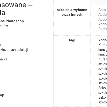
nsowane –
ia
szkolenia wybrane
Core
przez innych
Adobe
Adobe
obe Photoshop
Adobe
ryptów
Adob
tagi
Adob
ki
Kurs
łożonych selekcji
kurs 
kurs 
nania
Kurs
szkol
szkol
szkol
szkol
szkol
Szkol
szkol
hop
Szkol
szkol