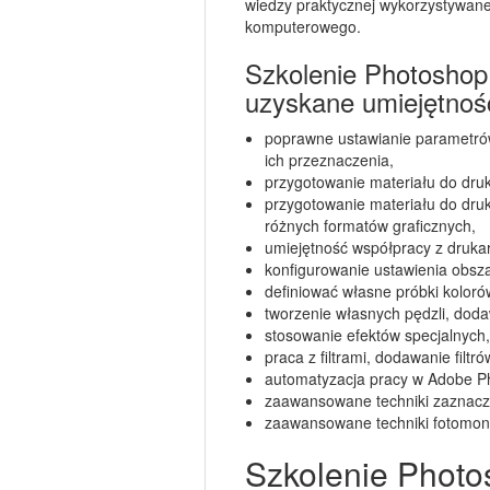
wiedzy praktycznej wykorzystywane
komputerowego.
Szkolenie Photosho
uzyskane umiejętnoś
poprawne ustawianie parametró
ich przeznaczenia,
przygotowanie materiału do dru
przygotowanie materiału do dru
różnych formatów graficznych,
umiejętność współpracy z drukar
konfigurowanie ustawienia obsz
definiować własne próbki kolorów
tworzenie własnych pędzli, doda
stosowanie efektów specjalnych,
praca z filtrami, dodawanie filtró
automatyzacja pracy w Adobe P
zaawansowane techniki zaznacz
zaawansowane techniki fotomon
Szkolenie Photo