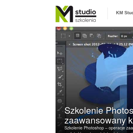
KM Stu
KM Studio – szkolenia, coaching zaprasza na
szkolenia interpersonalne, biznesowe,
informatyczne oraz coaching. Zapewniamy
najlepszych Trenerów i Ekspertów. Nie
odwołujemy szkoleń
Szkolenie Photo
zaawansowany k
Szkolenie Photoshop – operacje zaa