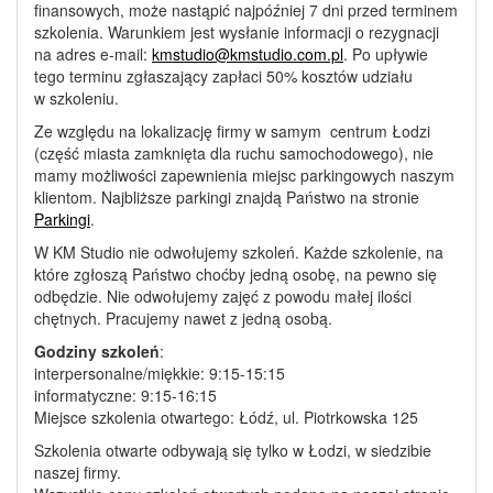
finansowych, może nastąpić najpóźniej 7 dni przed terminem
szkolenia. Warunkiem jest wysłanie informacji o rezygnacji
na adres e-mail:
kmstudio@kmstudio.com.pl
. Po upływie
tego terminu zgłaszający zapłaci 50% kosztów udziału
w szkoleniu.
Ze względu na lokalizację firmy w samym centrum Łodzi
(część miasta zamknięta dla ruchu samochodowego), nie
mamy możliwości zapewnienia miejsc parkingowych naszym
klientom. Najbliższe parkingi znajdą Państwo na stronie
Parkingi
.
W KM Studio nie odwołujemy szkoleń. Każde szkolenie, na
które zgłoszą Państwo choćby jedną osobę, na pewno się
odbędzie. Nie odwołujemy zajęć z powodu małej ilości
chętnych. Pracujemy nawet z jedną osobą.
Godziny szkoleń
:
interpersonalne/miękkie: 9:15-15:15
informatyczne: 9:15-16:15
Miejsce szkolenia otwartego: Łódź, ul. Piotrkowska 125
Szkolenia otwarte odbywają się tylko w Łodzi, w siedzibie
naszej firmy.