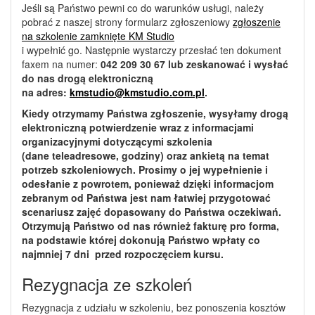
Jeśli są Państwo pewni co do warunków usługi, należy
pobrać z naszej strony formularz zgłoszeniowy
zgłoszenie
na szkolenie zamknięte KM Studio
i wypełnić go. Następnie wystarczy przesłać ten dokument
faxem na numer:
042 209 30 67
lub zeskanować i wysłać
do nas drogą elektroniczną
na adres:
kmstudio@kmstudio.com.pl
.
Kiedy otrzymamy Państwa zgłoszenie, wysyłamy drogą
elektroniczną potwierdzenie wraz z informacjami
organizacyjnymi dotyczącymi szkolenia
(dane teleadresowe, godziny) oraz ankietą na temat
potrzeb szkoleniowych. Prosimy o jej wypełnienie i
odesłanie z powrotem, ponieważ dzięki informacjom
zebranym od Państwa jest nam łatwiej przygotować
scenariusz zajęć dopasowany do Państwa oczekiwań.
Otrzymują Państwo od nas również fakturę pro forma,
na podstawie której dokonują Państwo wpłaty co
najmniej 7 dni przed rozpoczęciem kursu.
Rezygnacja ze szkoleń
Rezygnacja z udziału w szkoleniu, bez ponoszenia kosztów