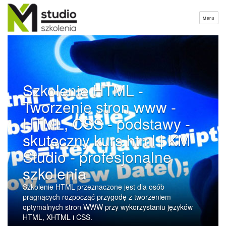
Menu
Szkolenie HTML -
Tworzenie stron www -
HTML, CSS - podstawy -
skuteczny kurs html | KM
Studio - profesjonalne
szkolenia
Szkolenie HTML przeznaczone jest dla osób
pragnących rozpocząć przygodę z tworzeniem
optymalnych stron WWW przy wykorzystaniu języków
HTML, XHTML i CSS.