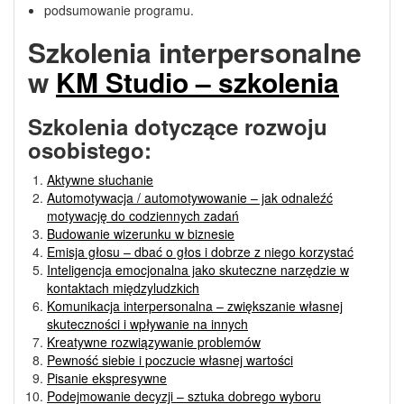
podsumowanie programu.
Szkolenia interpersonalne
w
KM Studio – szkolenia
Szkolenia dotyczące rozwoju
osobistego:
Aktywne słuchanie
Automotywacja / automotywowanie – jak odnaleźć
motywację do codziennych zadań
Budowanie wizerunku w biznesie
Emisja głosu – dbać o głos i dobrze z niego korzystać
Inteligencja emocjonalna jako skuteczne narzędzie w
kontaktach międzyludzkich
Komunikacja interpersonalna – zwiększanie własnej
skuteczności i wpływanie na innych
Kreatywne rozwiązywanie problemów
Pewność siebie i poczucie własnej wartości
Pisanie ekspresywne
Podejmowanie decyzji – sztuka dobrego wyboru