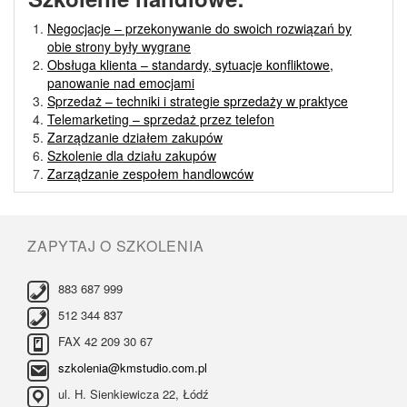
Negocjacje – przekonywanie do swoich rozwiązań by
obie strony były wygrane
Obsługa klienta – standardy, sytuacje konfliktowe,
panowanie nad emocjami
Sprzedaż – techniki i strategie sprzedaży w praktyce
Telemarketing – sprzedaż przez telefon
Zarządzanie działem zakupów
Szkolenie dla działu zakupów
Zarządzanie zespołem handlowców
ZAPYTAJ O SZKOLENIA
883 687 999
512 344 837
FAX 42 209 30 67
szkolenia@kmstudio.com.pl
ul. H. Sienkiewicza 22, Łódź