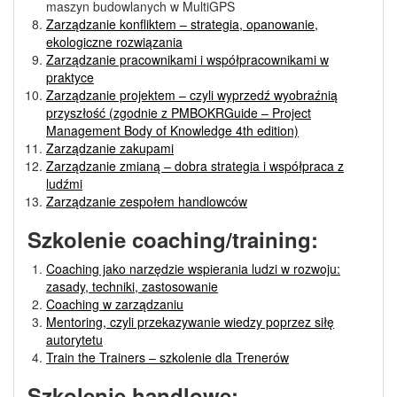
maszyn budowlanych w MultiGPS
Zarządzanie konfliktem – strategia, opanowanie,
ekologiczne rozwiązania
Zarządzanie pracownikami i współpracownikami w
praktyce
Zarządzanie projektem – czyli wyprzedź wyobraźnią
przyszłość (zgodnie z PMBOKRGuide – Project
Management Body of Knowledge 4th edition)
Zarządzanie zakupami
Zarządzanie zmianą – dobra strategia i współpraca z
ludźmi
Zarządzanie zespołem handlowców
Szkolenie coaching/training:
Coaching jako narzędzie wspierania ludzi w rozwoju:
zasady, techniki, zastosowanie
Coaching w zarządzaniu
Mentoring, czyli przekazywanie wiedzy poprzez siłę
autorytetu
Train the Trainers – szkolenie dla Trenerów
Szkolenie handlowe: