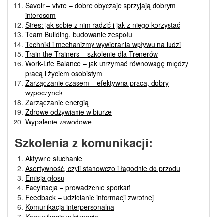
Savoir – vivre – dobre obyczaje sprzyjają dobrym
interesom
Stres: jak sobie z nim radzić i jak z niego korzystać
Team Building, budowanie zespołu
Techniki i mechanizmy wywierania wpływu na ludzi
Train the Trainers – szkolenie dla Trenerów
Work-Life Balance – jak utrzymać równowagę między
pracą i życiem osobistym
Zarządzanie czasem – efektywna praca, dobry
wypoczynek
Zarządzanie energią
Zdrowe odżywianie w biurze
Wypalenie zawodowe
Szkolenia z komunikacji:
Aktywne słuchanie
Asertywność, czyli stanowczo i łagodnie do przodu
Emisja głosu
Facylitacja – prowadzenie spotkań
Feedback – udzielanie informacji zwrotnej
Komunikacja interpersonalna
Komunikacja w biznesie