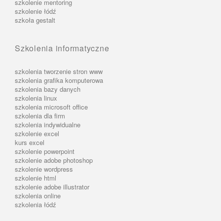
szkolenie mentoring
szkolenie łódź
szkoła gestalt
Szkolenia informatyczne
szkolenia tworzenie stron www
szkolenia grafika komputerowa
szkolenia bazy danych
szkolenia linux
szkolenia microsoft office
szkolenia dla firm
szkolenia indywidualne
szkolenie excel
kurs excel
szkolenie powerpoint
szkolenie adobe photoshop
szkolenie wordpress
szkolenie html
szkolenie adobe illustrator
szkolenia online
szkolenia łódź