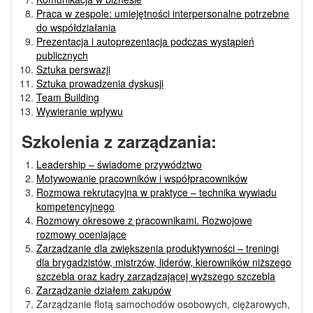
Praca w zespole: umiejętności interpersonalne potrzebne
do współdziałania
Prezentacja i autoprezentacja podczas wystąpień
publicznych
Sztuka perswazji
Sztuka prowadzenia dyskusji
Team Building
Wywieranie wpływu
Szkolenia z zarządzania:
Leadership – świadome przywództwo
Motywowanie pracowników i współpracowników
Rozmowa rekrutacyjna w praktyce – technika wywiadu
kompetencyjnego
Rozmowy okresowe z pracownikami. Rozwojowe
rozmowy oceniające
Zarządzanie dla zwiększenia produktywności – treningi
dla brygadzistów, mistrzów, liderów, kierowników niższego
szczebla oraz kadry zarządzającej wyższego szczebla
Zarządzanie działem zakupów
Zarządzanie flotą samochodów osobowych, ciężarowych,