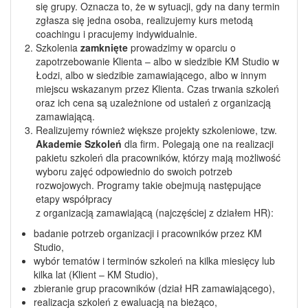
się grupy. Oznacza to, że w sytuacji, gdy na dany termin
zgłasza się jedna osoba, realizujemy kurs metodą
coachingu i pracujemy indywidualnie.
Szkolenia
zamknięte
prowadzimy w oparciu o
zapotrzebowanie Klienta – albo w siedzibie KM Studio w
Łodzi, albo w siedzibie zamawiającego, albo w innym
miejscu wskazanym przez Klienta. Czas trwania szkoleń
oraz ich cena są uzależnione od ustaleń z organizacją
zamawiającą.
Realizujemy również większe projekty szkoleniowe, tzw.
Akademie Szkoleń
dla firm. Polegają one na realizacji
pakietu szkoleń dla pracowników, którzy mają możliwość
wyboru zajęć odpowiednio do swoich potrzeb
rozwojowych. Programy takie obejmują następujące
etapy współpracy
z organizacją zamawiającą (najczęściej z działem HR):
badanie potrzeb organizacji i pracowników przez KM
Studio,
wybór tematów i terminów szkoleń na kilka miesięcy lub
kilka lat (Klient – KM Studio),
zbieranie grup pracowników (dział HR zamawiającego),
realizacja szkoleń z ewaluacją na bieżąco,