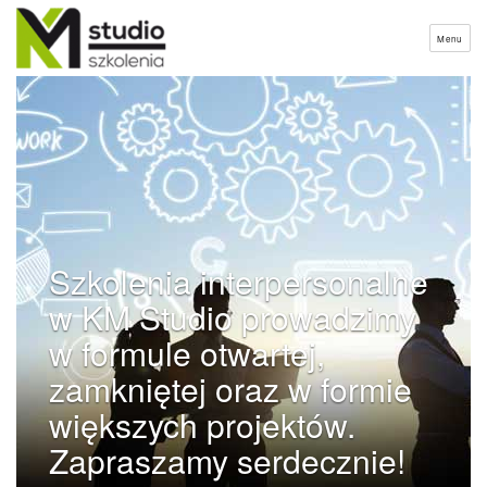
Menu
Szkolenia interpersonalne
w KM Studio prowadzimy
w formule otwartej,
zamkniętej oraz w formie
większych projektów.
Zapraszamy serdecznie!