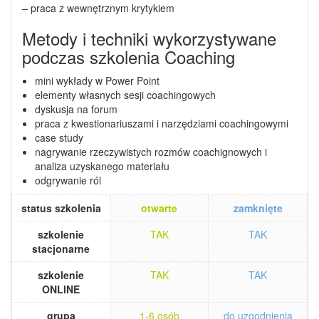
– praca z wewnętrznym krytykiem
Metody i techniki wykorzystywane
podczas szkolenia Coaching
mini wykłady w Power Point
elementy własnych sesji coachingowych
dyskusja na forum
praca z kwestionariuszami i narzędziami coachingowymi
case study
nagrywanie rzeczywistych rozmów coachignowych i
analiza uzyskanego materiału
odgrywanie ról
status szkolenia
otwarte
zamknięte
szkolenie
TAK
TAK
stacjonarne
szkolenie
TAK
TAK
ONLINE
grupa
1-6 osób
do uzgodnienia