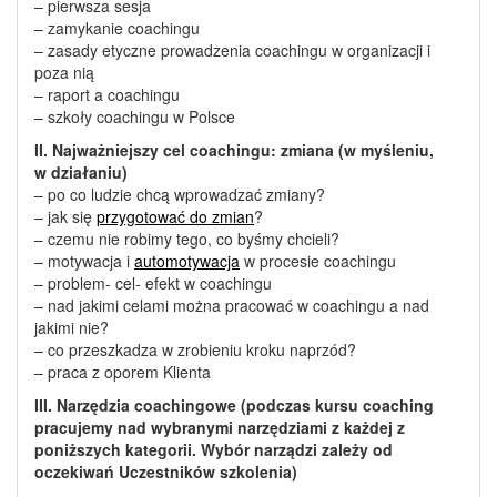
– pierwsza sesja
– zamykanie coachingu
– zasady etyczne prowadzenia coachingu w organizacji i
poza nią
– raport a coachingu
– szkoły coachingu w Polsce
II. Najważniejszy cel coachingu: zmiana (w myśleniu,
w działaniu)
– po co ludzie chcą wprowadzać zmiany?
– jak się
przygotować do zmian
?
– czemu nie robimy tego, co byśmy chcieli?
– motywacja i
automotywacja
w procesie coachingu
– problem- cel- efekt w coachingu
– nad jakimi celami można pracować w coachingu a nad
jakimi nie?
– co przeszkadza w zrobieniu kroku naprzód?
– praca z oporem Klienta
III. Narzędzia coachingowe (podczas kursu coaching
pracujemy nad wybranymi narzędziami z każdej z
poniższych kategorii. Wybór narządzi zależy od
oczekiwań Uczestników szkolenia)