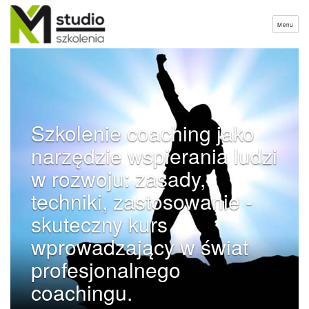
Menu
Szkolenie coaching jako
narzędzie wspierania ludzi
w rozwoju: zasady,
techniki, zastosowanie -
skuteczny kurs
wprowadzający w świat
profesjonalnego
coachingu.