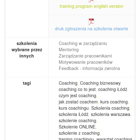
training program english version
druk zgłoszenia na szkolenia otwarte
szkolenia
Coaching w zarządzaniu
wybrane przez
Mentoring
innych
Zarządzanie pracownikami
Motywowanie pracowników
Feedback - informacja zwrotna
tagi
Coaching
,
Coaching biznesowy
,
coaching co to jest
,
coaching Łódź
,
czym jest coaching
,
jak zostać coachem
,
kurs coaching
,
kurs coachingu
,
Szkolenia coaching
,
szkolenia Łódź
,
szkolenia warszawa
,
szkolenie coaching
,
Szkolenie ONLINE
,
szkolenie z coaching
,
trening coachingu
,
warsztat coaching