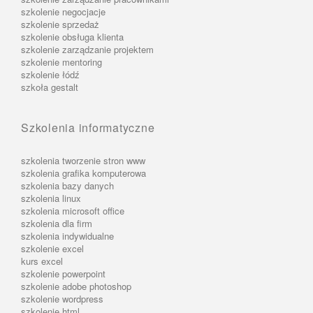
szkolenie negocjacje
szkolenie sprzedaż
szkolenie obsługa klienta
szkolenie zarządzanie projektem
szkolenie mentoring
szkolenie łódź
szkoła gestalt
Szkolenia informatyczne
szkolenia tworzenie stron www
szkolenia grafika komputerowa
szkolenia bazy danych
szkolenia linux
szkolenia microsoft office
szkolenia dla firm
szkolenia indywidualne
szkolenie excel
kurs excel
szkolenie powerpoint
szkolenie adobe photoshop
szkolenie wordpress
szkolenie html