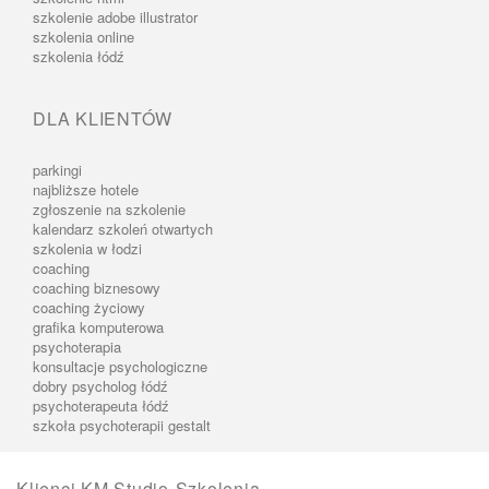
szkolenie adobe illustrator
szkolenia online
szkolenia łódź
DLA KLIENTÓW
parkingi
najbliższe hotele
zgłoszenie na szkolenie
kalendarz szkoleń otwartych
szkolenia w łodzi
coaching
coaching biznesowy
coaching życiowy
grafika komputerowa
psychoterapia
konsultacje psychologiczne
dobry psycholog łódź
psychoterapeuta łódź
szkoła psychoterapii gestalt
Klienci KM Studio-Szkolenia