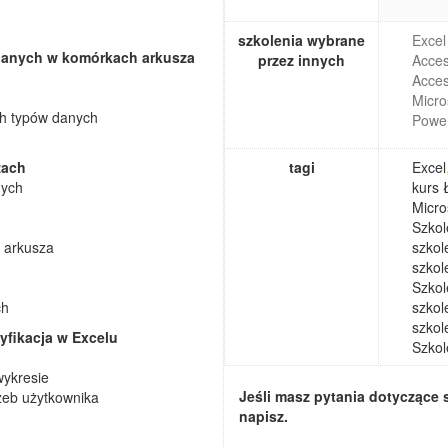
szkolenia wybrane
Exce
 danych w komórkach arkusza
przez innych
Acces
Acces
Micro
ch typów danych
Power
zach
tagi
Excel
nych
kurs 
Micro
Szkol
e arkusza
szkol
szkol
Szkol
ch
szkol
szkol
yfikacja w Excelu
Szko
wykresie
Jeśli masz pytania dotyczące 
zeb użytkownika
napisz.