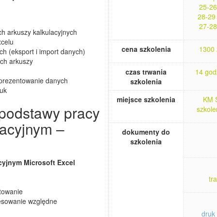
25-26
28-29
27-28
ch arkuszy kalkulacyjnych
xcelu
cena szkolenia
1300 
h (eksport i import danych)
ych arkuszy
czas trwania
14 godz
 prezentowanie danych
szkolenia
ruk
miejsce szkolenia
KM S
 podstawy pracy
szkole
lacyjnym –
dokumenty do
szkolenia
acyjnym Microsoft Excel
tr
towanie
resowanie względne
druk 