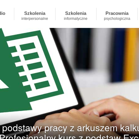
dio
Szkolenia
Szkolenia
Pracownia
interpersonalne
informatyczne
psychologiczna
- podstawy pracy z arkuszem kalk
 Profesjonalny kurs z podstaw Exc