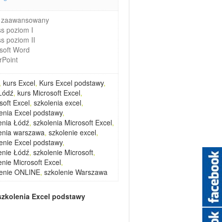
l zaawansowany
s poziom I
s poziom II
soft Word
Point
,
kurs Excel
,
Kurs Excel podstawy
,
Łódź
,
kurs Microsoft Excel
,
soft Excel
,
szkolenia excel
,
enia Excel podstawy
,
enia Łódź
,
szkolenia Microsoft Excel
,
enia warszawa
,
szkolenie excel
,
enie Excel podstawy
,
enie Łódź
,
szkolenie Microsoft
,
enie Microsoft Excel
,
lenie ONLINE
,
szkolenie Warszawa
szkolenia
Excel podstawy