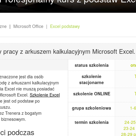
czne
Microsoft Office
Excel podstawy
 pracy z arkuszem kalkulacyjnym Microsoft Excel.
status szkolenia
ot
szkolenie
znaczone jest dla osób
stacjonarne
odę z arkuszami kalkulacyjnym
nia Excel nie muszą posiadać
szkolenie ONLINE
Microsoft Excel.
Szkolenie Excel
 jest od podstaw po
kuszu.
grupa szkoleniowa
1-
zez Trenera z bogatym
 biznesowym.
termin szkolenia
24-25
23-24
ci podczas
28-29 p