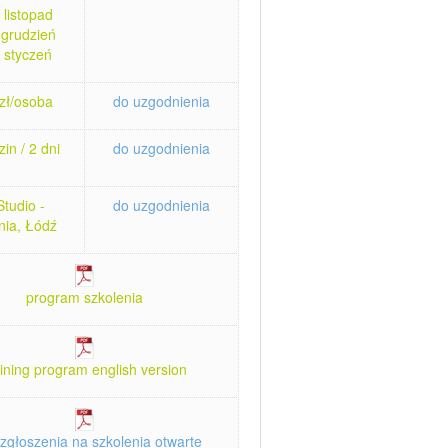
 listopad
 grudzień
 styczeń
zł/osoba
do uzgodnienia
in / 2 dni
do uzgodnienia
tudio -
do uzgodnienia
nia, Łódź
program szkolenia
aining program english version
zgłoszenia na szkolenia otwarte