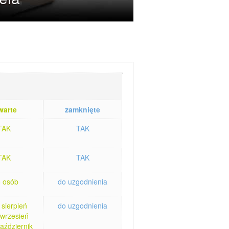
warte
zamknięte
TAK
TAK
TAK
TAK
6 osób
do uzgodnienia
 sierpień
do uzgodnienia
 wrzesień
aździernik