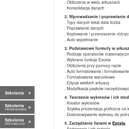
. Obliczenia w wielu arkuszach
. Konsolidacja danych
2. Wprowadzanie i poprawianie
. Typy danych tekst data liczba
. Poprawianie danych
. Kopiowanie i przenoszenie różny
. Auto wypełnianie
3. Podstawowe formuły w arkus
. Rodzaje operatorów matematycz
. Wybrane funkcje Excela
. Obliczenia przy pomocy nazw
. Auto formatowanie i formatowani
. Formatowanie warunkowe
. Edycja wielkich arkuszy
. Modyfikacja pasków narzędziowy
Szkolenia
4. Tworzenie wykresów i ich mod
. Kreator wykresów
Szkolenia
. Szybka prezentacja graficzna na 
interpersonalne
. Dostosowywanie wykresu do potr
Szkolenia
5. Zarządzanie listami w
Excelu
informatyczne
. Sortowanie i ich rodzaje