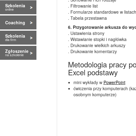
Szkolenia
. Filtrowanie list
online
. Formularze standardowe w listac
. Tabela przestawna
Coaching
6. Przygotowanie arkusza do wy
. Ustawienia strony
Szkolenia
. Wstawianie stopki i nagłówka
dla firm
. Drukowanie wielkich arkuszy
Zgłoszenie
. Drukowanie komentarzy
na szkolenie
Metodologia pracy p
Excel podstawy
mini wykłady w
PowerPoint
ćwiczenia przy komputerach (każ
osobnym komputerze)