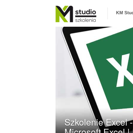
KM Stu
KM Studio – szkolenia, coaching zaprasza na
szkolenia interpersonalne, biznesowe,
informatyczne oraz coaching. Zapewniamy
najlepszych Trenerów i Ekspertów. Nie
odwołujemy szkoleń
Szkolenie Excel 
Microsoft Excel |