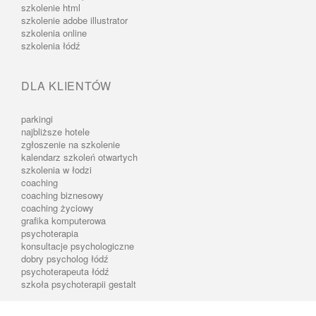
szkolenie html
szkolenie adobe illustrator
szkolenia online
szkolenia łódź
DLA KLIENTÓW
parkingi
najbliższe hotele
zgłoszenie na szkolenie
kalendarz szkoleń otwartych
szkolenia w łodzi
coaching
coaching biznesowy
coaching życiowy
grafika komputerowa
psychoterapia
konsultacje psychologiczne
dobry psycholog łódź
psychoterapeuta łódź
szkoła psychoterapii gestalt