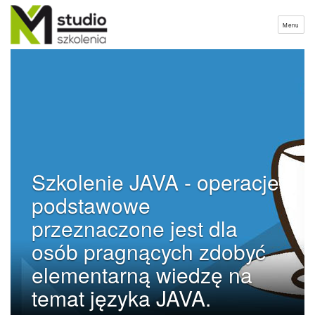
Menu
Szkolenie JAVA - operacje
podstawowe
przeznaczone jest dla
osób pragnących zdobyć
elementarną wiedzę na
temat języka JAVA.