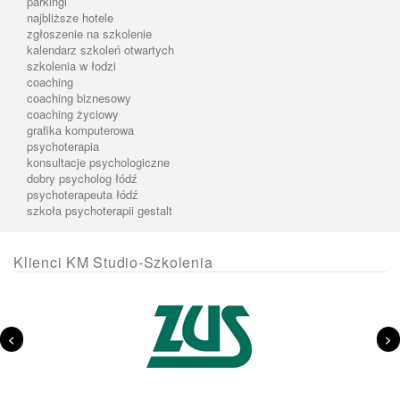
parkingi
najbliższe hotele
zgłoszenie na szkolenie
kalendarz szkoleń otwartych
szkolenia w łodzi
coaching
coaching biznesowy
coaching życiowy
grafika komputerowa
psychoterapia
konsultacje psychologiczne
dobry psycholog łódź
psychoterapeuta łódź
szkoła psychoterapii gestalt
Klienci KM Studio-Szkolenia
<
>