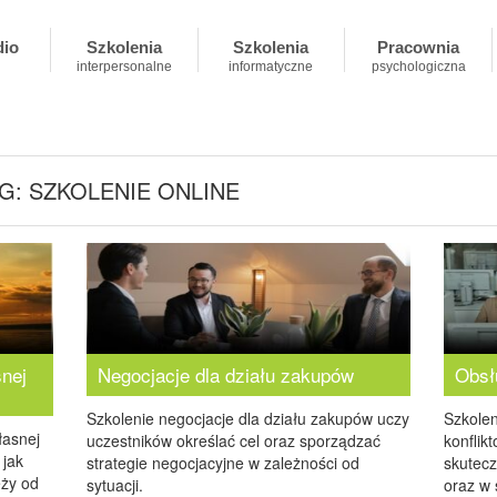
dio
Szkolenia
Szkolenia
Pracownia
interpersonalne
informatyczne
psychologiczna
G: SZKOLENIE ONLINE
snej
Negocjacje dla działu zakupów
Obsł
Szkolenie negocjacje dla działu zakupów uczy
Szkolen
łasnej
uczestników określać cel oraz sporządzać
konflik
 jak
strategie negocjacyjne w zależności od
skutecz
eży od
sytuacji.
oraz w 