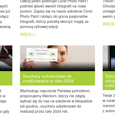
Odkryj pełen potencjał Corel Photo Paint i
Trener 
owych.
podnieś jakość swoich fotografii na nowy
Chocia
ess już
poziom. Zapisz się na nasze szkolenie Corel
umiejęt
dołącz
Photo Paint i dołącz do grona pasjonatów
swoim p
zy
fotografii, którzy potrafią tworzyć magię za
WIĘCE
twością.
pomocą cyfrowej edycji.
WIĘCEJ >
Vouchery szkoleniowe do
Szko
zrealizowania w roku 2024
odna
codz
d
Wychodząc naprzeciw Państwa potrzebom,
Twoje ż
go w
proponujemy Klientom, którzy nie zdążą
w rozwi
tego.
wybrać się do nas na szkolenie w listopadzie
marzeń
e
lub grudniu, vouchery szkoleniowe do
z auto
as gdy
realizacji przez cały 2024 rok.