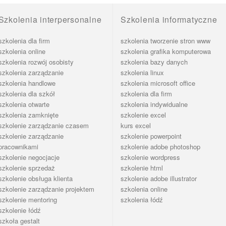
Szkolenia interpersonalne
Szkolenia informatyczne
szkolenia dla firm
szkolenia tworzenie stron www
szkolenia online
szkolenia grafika komputerowa
szkolenia rozwój osobisty
szkolenia bazy danych
szkolenia zarządzanie
szkolenia linux
szkolenia handlowe
szkolenia microsoft office
szkolenia dla szkół
szkolenia dla firm
szkolenia otwarte
szkolenia indywidualne
szkolenia zamknięte
szkolenie excel
szkolenie zarządzanie czasem
kurs excel
szkolenie zarządzanie
szkolenie powerpoint
pracownikami
szkolenie adobe photoshop
szkolenie negocjacje
szkolenie wordpress
szkolenie sprzedaż
szkolenie html
szkolenie obsługa klienta
szkolenie adobe illustrator
szkolenie zarządzanie projektem
szkolenia online
szkolenie mentoring
szkolenia łódź
szkolenie łódź
szkoła gestalt