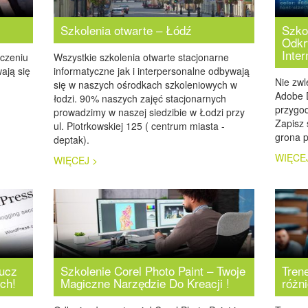
Szkolenia otwarte – Łódź
Szko
Odkr
Inte
iczeniu
Wszystkie szkolenia otwarte stacjonarne
ają się
informatyczne jak i interpersonalne odbywają
Nie zwl
się w naszych ośrodkach szkoleniowych w
Adobe 
łodzi. 90% naszych zajęć stacjonarnych
przygod
prowadzimy w naszej siedzibie w Łodzi przy
Zapisz 
ul. Piotrkowskiej 125 ( centrum miasta -
grona 
deptak).
WIĘCE
WIĘCEJ >
lucz
Szkolenie Corel Photo Paint – Twoje
Tren
ch!
Magiczne Narzędzie Do Kreacji !
różni