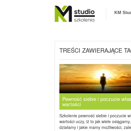
KM Stu
KM Studio – szkolenia, coaching zaprasza na
szkolenia interpersonalne, biznesowe,
informatyczne oraz coaching. Zapewniamy
najlepszych Trenerów i Ekspertów. Nie
odwołujemy szkoleń
TREŚCI ZAWIERAJĄCE TA
Pewność siebie i poczucie wła
wartości
Szkolenie pewność siebie i poczucie w
wartości uczy, iż to jak wiele osiągamy,
działamy i jakie mamy możliwości, zal