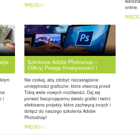
warszta
WIĘCEJ >
online.
WIĘCE
woje
Szkolenie Adobe Photoshop –
Odkryj Potęgę Kreatywności !
ykłym
Nie czekaj, aby zdobyć niezastąpione
umiejętności graficzne, które otworzą przed
 na
Tobą wiele nowych możliwości. Daj się
 i
porwać fascynującemu światu grafiki i twórz
efektowne projekty, które zachwycą innych i
dołącz do naszego szkolenia Adobe
Photoshop!
WIĘCEJ >