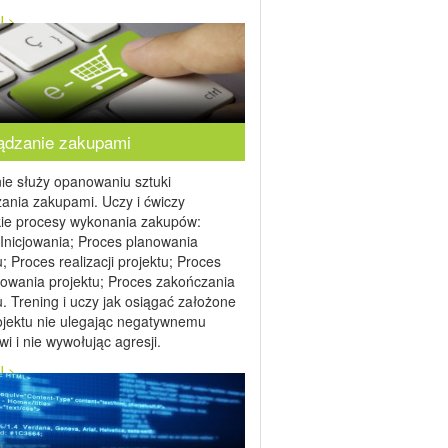
J >
ądzanie zakupami
ie służy opanowaniu sztuki
ania zakupami. Uczy i ćwiczy
kie procesy wykonania zakupów:
Inicjowania; Proces planowania
u; Proces realizacji projektu; Proces
owania projektu; Proces zakończania
u. Trening i uczy jak osiągać założone
ojektu nie ulegając negatywnemu
i i nie wywołując agresji.
J >