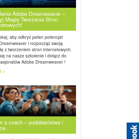
lenie Adobe Dreamweaver –
yj Magię Tworzenia Stron
rnetowych!
ekaj, aby odkryć pełen potencjał
Dreamweaver i rozpocząć swoją
ę z tworzeniem stron internetowych.
się na nasze szkolenie i dołącz do
pasjonatów Adobe Dreamweaver !
J >
er a coach – podobieństwa i
ce.