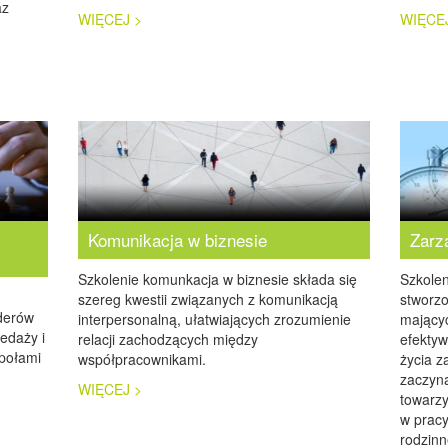
az
WIĘCEJ >
WIĘCE
Komunikacja w biznesie
Zarz
Szkolenie komunkacja w biznesie składa się
Szkolen
szereg kwestii związanych z komunikacją
stworz
derów
interpersonalną, ułatwiających zrozumienie
mający
edaży i
relacji zachodzących między
efektyw
społami
współpracownikami.
życia 
zaczyna
WIĘCEJ >
towarzy
w pracy
rodzin