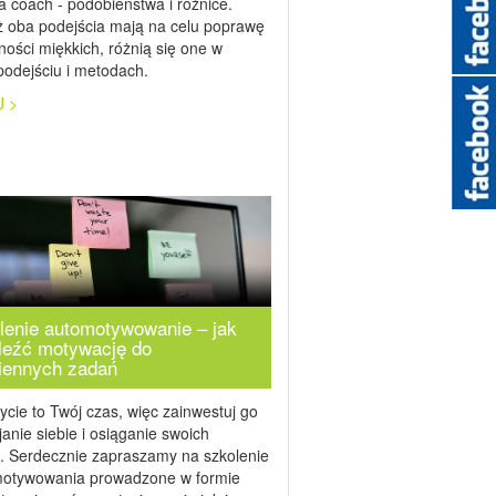
a coach - podobieństwa i różnice.
ż oba podejścia mają na celu poprawę
ności miękkich, różnią się one w
odejściu i metodach.
J >
lenie automotywowanie – jak
leźć motywację do
iennych zadań
ycie to Twój czas, więc zainwestuj go
janie siebie i osiąganie swoich
. Serdecznie zapraszamy na szkolenie
motywowania prowadzone w formie