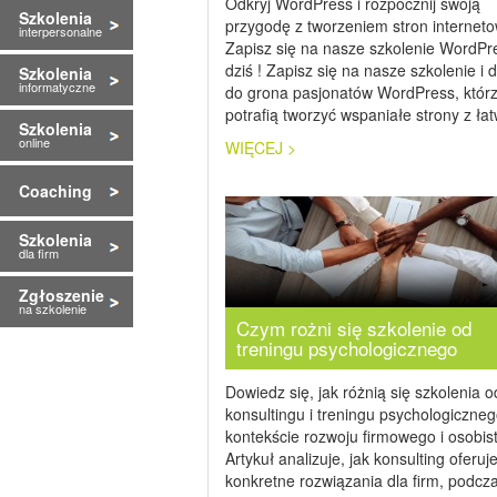
Odkryj WordPress i rozpocznij swoją
Szkolenia
przygodę z tworzeniem stron internet
interpersonalne
Zapisz się na nasze szkolenie WordPr
dziś ! Zapisz się na nasze szkolenie i 
Szkolenia
informatyczne
do grona pasjonatów WordPress, któr
potrafią tworzyć wspaniałe strony z ła
Szkolenia
online
WIĘCEJ >
Coaching
Szkolenia
dla firm
Zgłoszenie
na szkolenie
Czym rożni się szkolenie od
treningu psychologicznego
Dowiedz się, jak różnią się szkolenia o
konsultingu i treningu psychologiczne
kontekście rozwoju firmowego i osobis
Artykuł analizuje, jak konsulting oferuj
konkretne rozwiązania dla firm, podcz