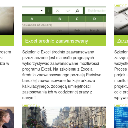
WIĘCE
Excel średnio zaawansowany
Zarz
tresem
Szkolenie Excel średnio zaawansowany
Szkolen
k:
przeznaczone jest dla osób pragnących
zarządz
liza w
wykorzystywać zaawansowane możliwości
wszyst
programu Excel. Na szkoleniu z Excela
Proces 
średnio zaawansowanego poznają Państwo
projekt
bardziej zaawansowane funkcje arkusza
monitor
kalkulacyjnego, zdobędą umiejętności
projekt
zastosowania ich w codziennej pracy z
cele pr
danymi.
wpływow
WIĘCEJ >
WIĘCE