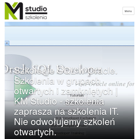
Menu
Szkolenie SQL w Oracle.
Szkolenia w grupach
otwartych i zamkniętych |
KM Studio - szkolenia
zaprasza na szkolenia IT.
Nie odwołujemy szkoleń
otwartych.