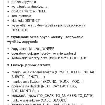
proste zapytania
wyrażenia arytmetyczna
obsługa wartości NULL
konkatenacja
klauzula DISTINCT
wyświetlanie struktury tabeli za pomocą polecenia
DESCRIBE
2. Wybieranie określonych wierszy i sortowanie
wyników zapytania
zapytania z klauzulą WHERE
operatory logiczne i porównywanie wartości
sortowanie wierszy przy użyciu klauzuli ORDER BY
3. Funkcje jednowierszowe
manipulacja ciągami znaków (LOWER, UPPER, INITCAP,
SUBSTR, LENGTH …)
manipulacja liczbami (ROUND, TRUNC, MOD…)
operacje na datach (NEXT_DAY, LAST_DAY,
ADD_MONTHS…)
konwersje typów (TO_CHAR, TO_NUMBER, TO_DATE)
funkcje warunkowe (CASE, DECODE)
operacje na wartości NULL (NVL, NVL2, NULLIF,