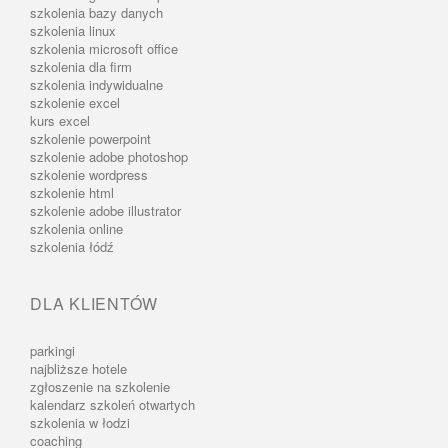
szkolenia bazy danych
szkolenia linux
szkolenia microsoft office
szkolenia dla firm
szkolenia indywidualne
szkolenie excel
kurs excel
szkolenie powerpoint
szkolenie adobe photoshop
szkolenie wordpress
szkolenie html
szkolenie adobe illustrator
szkolenia online
szkolenia łódź
DLA KLIENTÓW
parkingi
najbliższe hotele
zgłoszenie na szkolenie
kalendarz szkoleń otwartych
szkolenia w łodzi
coaching