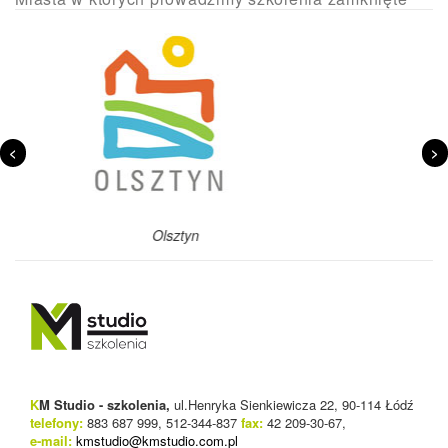
<
>
Szczecin
K
M Studio - szkolenia,
ul.Henryka Sienkiewicza 22, 90-114 Łódź
telefony:
883 687 999, 512-344-837
fax:
42 209-30-67,
e-mail:
kmstudio@kmstudio.com.pl