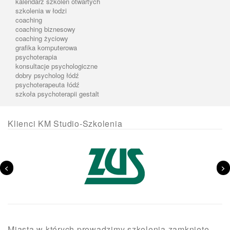
kalendarz szkoleń otwartych
szkolenia w łodzi
coaching
coaching biznesowy
coaching życiowy
grafika komputerowa
psychoterapia
konsultacje psychologiczne
dobry psycholog łódź
psychoterapeuta łódź
szkoła psychoterapii gestalt
Klienci KM Studio-Szkolenia
<
>
Miasta w których prowadzimy szkolenia zamknięte