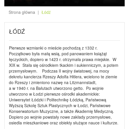
Strona główna
Łódź
ŁÓDŹ
Pierwsze wzmianki o mieście pochodzą z 1332 r.
Początkowo była małą wsią, pod panowaniem książąt
łęczyckich, dopiero w 1423 r. otrzymała prawa miejskie. W
XIX w. Stała się ośrodkiem tkackim i sukienniczym, a potem
przemysłowym. Podczas II wojny światowej, na mocy
dekretu kanclerza Rzeszy Adolfa Hitlera, wcielono te ziemie
do Rzeszy i zmieniono nazwę na Litzmannstadt,
a w 1940 r. na Bałutach utworzono getto. Po wojnie
utworzono w Łodzi pierwsze ośrodki akademickie:
Uniwersytet Łódzki i Politechnikę Łódzką, Państwową
Wyższą Szkolę Sztuk Plastycznych w Łodzi, Państwowe
Konserwatorium Muzyczne, a także Akademię Medyczną.
Dopiero po wojnie powstały nowe zakłady przemysłowe,
osiedla mieszkaniowe oraz obiekty służące nauce i kulturze.