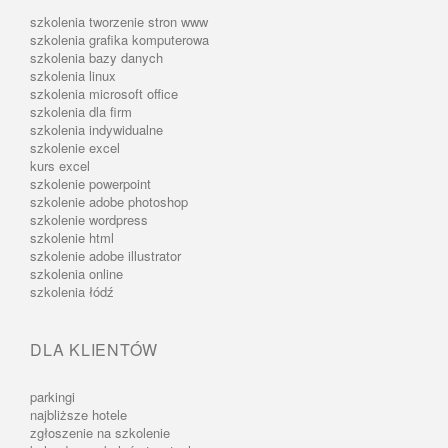
szkolenia tworzenie stron www
szkolenia grafika komputerowa
szkolenia bazy danych
szkolenia linux
szkolenia microsoft office
szkolenia dla firm
szkolenia indywidualne
szkolenie excel
kurs excel
szkolenie powerpoint
szkolenie adobe photoshop
szkolenie wordpress
szkolenie html
szkolenie adobe illustrator
szkolenia online
szkolenia łódź
DLA KLIENTÓW
parkingi
najbliższe hotele
zgłoszenie na szkolenie