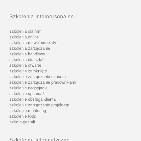
Szkolenia interpersonalne
szkolenia dla firm
szkolenia online
szkolenia rozwój osobisty
szkolenia zarządzanie
szkolenia handlowe
szkolenia dla szkół
szkolenia otwarte
szkolenia zamknięte
szkolenie zarządzanie czasem
szkolenie zarządzanie pracownikami
szkolenie negocjacje
szkolenie sprzedaż
szkolenie obsługa klienta
szkolenie zarządzanie projektem
szkolenie mentoring
szkolenie łódź
szkoła gestalt
Szkolenia informatyczne