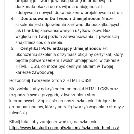
projektując i tworząc własną stronę internetową. To
doskonała okazja do rozwijania umiejętności i
zdobywania nowych doświadczeń w projektowaniu stron.
Dostosowane Do Twoich Umiejętności:
Nasze
szkolenie jest odpowiednie zarówno dla początkujących,
jak i bardziej zaawansowanych użytkowników. Bez
względu na Twój poziom zaawansowania, z pewnością
znajdziesz coś dla siebie.
Certyfikat Potwierdzający Umiejętności:
Po
ukończeniu szkolenia otrzymasz oficjalny certyfikat, który
będzie potwierdzeniem Twoich umiejętności w zakresie
HTML i CSS, co może być cennym atutem w Twojej
karierze zawodowej.
Rozpocznij Tworzenie Stron z HTML i CSS!
Nie zwlekaj, aby odkryć pełen potencjał HTML i CSS oraz
rozpocząć swoją przygodę z tworzeniem stron
internetowych. Zapisz się na nasze szkolenie i dołącz do
grona pasjonatów, którzy potrafią tworzyć wspaniałe strony z
łatwością.
Kliknij tutaj, aby zarejestrować się na szkolenie:
https://www.kmstudio.com.pl/szkolenia/szkolenie-html-css/