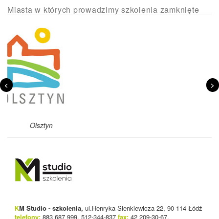
Miasta w których prowadzimy szkolenia zamknięte
<
>
Szczecin
K
M Studio - szkolenia,
ul.Henryka Sienkiewicza 22, 90-114 Łódź
telefony:
883 687 999, 512-344-837
fax:
42 209-30-67,