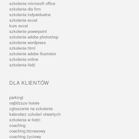
szkolenia microsoft office
szkolenia dla firm
szkolenia indywidualne
szkolenie excel
kurs excel
szkolenie powerpoint
szkolenie adobe photoshop
szkolenie wordpress
szkolenie html
szkolenie adobe illustrator
szkolenia online
szkolenia łódź
DLA KLIENTÓW
parkingi
najbliższe hotele
zgłoszenie na szkolenie
kalendarz szkoleń otwartych
szkolenia w łodzi
coaching
coaching biznesowy
coaching życiowy