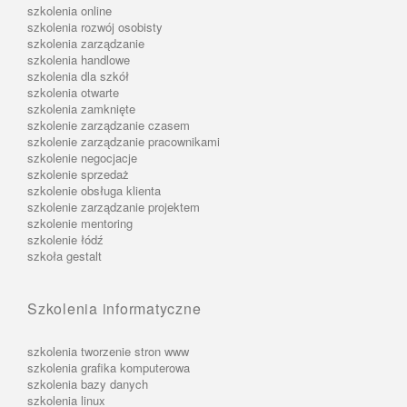
szkolenia online
szkolenia rozwój osobisty
szkolenia zarządzanie
szkolenia handlowe
szkolenia dla szkół
szkolenia otwarte
szkolenia zamknięte
szkolenie zarządzanie czasem
szkolenie zarządzanie pracownikami
szkolenie negocjacje
szkolenie sprzedaż
szkolenie obsługa klienta
szkolenie zarządzanie projektem
szkolenie mentoring
szkolenie łódź
szkoła gestalt
Szkolenia informatyczne
szkolenia tworzenie stron www
szkolenia grafika komputerowa
szkolenia bazy danych
szkolenia linux