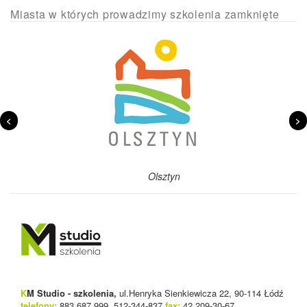
Miasta w których prowadzimy szkolenia zamknięte
<
>
ztyn
Szczecin
K
M Studio - szkolenia,
ul.Henryka Sienkiewicza 22, 90-114 Łódź
telefony:
883 687 999, 512-344-837
fax:
42 209-30-67,