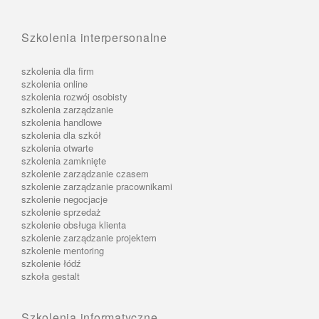
Szkolenia interpersonalne
szkolenia dla firm
szkolenia online
szkolenia rozwój osobisty
szkolenia zarządzanie
szkolenia handlowe
szkolenia dla szkół
szkolenia otwarte
szkolenia zamknięte
szkolenie zarządzanie czasem
szkolenie zarządzanie pracownikami
szkolenie negocjacje
szkolenie sprzedaż
szkolenie obsługa klienta
szkolenie zarządzanie projektem
szkolenie mentoring
szkolenie łódź
szkoła gestalt
Szkolenia informatyczne