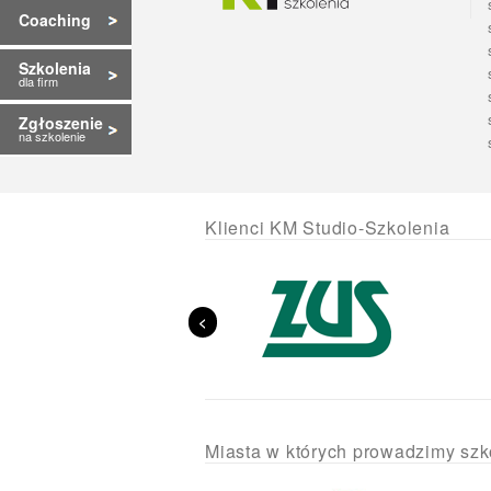
Coaching
Szkolenia
dla firm
Zgłoszenie
na szkolenie
Klienci KM Studio-Szkolenia
<
Miasta w których prowadzimy szk