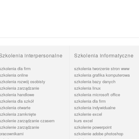
Szkolenia interpersonalne
Szkolenia informatyczne
szkolenia dla firm
szkolenia tworzenie stron www
szkolenia online
szkolenia grafika komputerowa
szkolenia rozwój osobisty
szkolenia bazy danych
szkolenia zarządzanie
szkolenia linux
szkolenia handlowe
szkolenia microsoft office
szkolenia dla szkół
szkolenia dla firm
szkolenia otwarte
szkolenia indywidualne
szkolenia zamknięte
szkolenie excel
szkolenie zarządzanie czasem
kurs excel
szkolenie zarządzanie
szkolenie powerpoint
pracownikami
szkolenie adobe photoshop