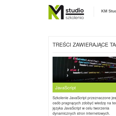
KM Stu
KM Studio – szkolenia, coaching zaprasza na
szkolenia interpersonalne, biznesowe,
informatyczne oraz coaching. Zapewniamy
najlepszych Trenerów i Ekspertów. Nie
odwołujemy szkoleń
TREŚCI ZAWIERAJĄCE TA
JavaScript
Szkolenie JavaScript przeznaczone jes
osób pragnących zdobyć wiedzę na te
języka JavaScript w celu tworzenia
dynamicznych stron internetowych.