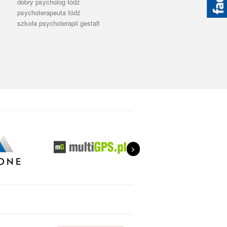
dobry psycholog łódź
psychoterapeuta łódź
szkoła psychoterapii gestalt
>