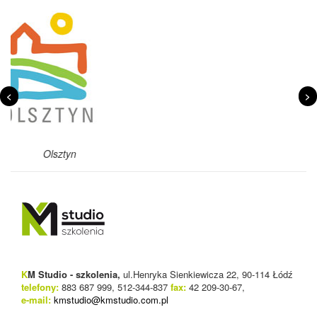
<
>
Szczecin
K
M Studio - szkolenia,
ul.Henryka Sienkiewicza 22, 90-114 Łódź
telefony:
883 687 999, 512-344-837
fax:
42 209-30-67,
e-mail:
kmstudio@kmstudio.com.pl