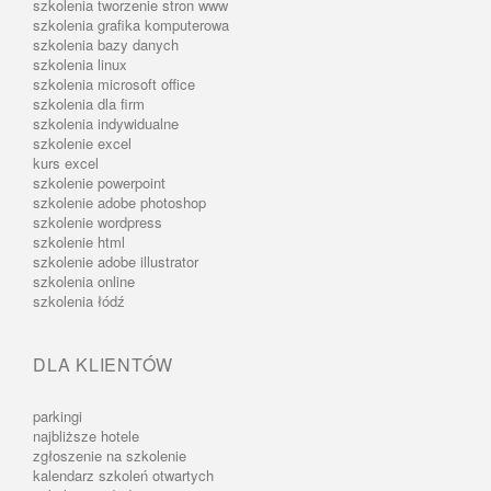
szkolenia tworzenie stron www
szkolenia grafika komputerowa
szkolenia bazy danych
szkolenia linux
szkolenia microsoft office
szkolenia dla firm
szkolenia indywidualne
szkolenie excel
kurs excel
szkolenie powerpoint
szkolenie adobe photoshop
szkolenie wordpress
szkolenie html
szkolenie adobe illustrator
szkolenia online
szkolenia łódź
DLA KLIENTÓW
parkingi
najbliższe hotele
zgłoszenie na szkolenie
kalendarz szkoleń otwartych