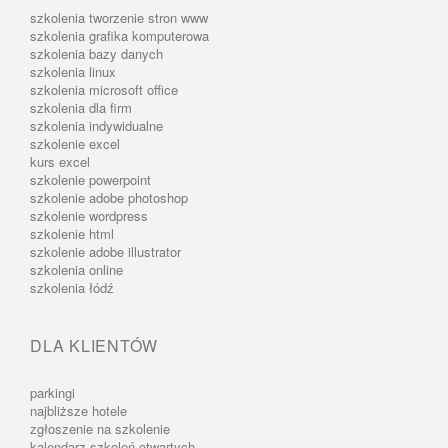
szkolenia tworzenie stron www
szkolenia grafika komputerowa
szkolenia bazy danych
szkolenia linux
szkolenia microsoft office
szkolenia dla firm
szkolenia indywidualne
szkolenie excel
kurs excel
szkolenie powerpoint
szkolenie adobe photoshop
szkolenie wordpress
szkolenie html
szkolenie adobe illustrator
szkolenia online
szkolenia łódź
DLA KLIENTÓW
parkingi
najbliższe hotele
zgłoszenie na szkolenie
kalendarz szkoleń otwartych