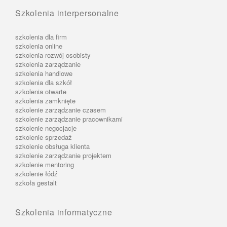
Szkolenia interpersonalne
szkolenia dla firm
szkolenia online
szkolenia rozwój osobisty
szkolenia zarządzanie
szkolenia handlowe
szkolenia dla szkół
szkolenia otwarte
szkolenia zamknięte
szkolenie zarządzanie czasem
szkolenie zarządzanie pracownikami
szkolenie negocjacje
szkolenie sprzedaż
szkolenie obsługa klienta
szkolenie zarządzanie projektem
szkolenie mentoring
szkolenie łódź
szkoła gestalt
Szkolenia informatyczne