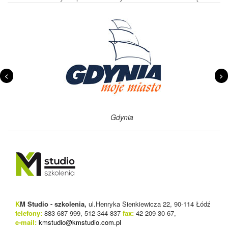
<
>
Gdynia
K
M Studio - szkolenia,
ul.Henryka Sienkiewicza 22, 90-114 Łódź
telefony:
883 687 999, 512-344-837
fax:
42 209-30-67,
e-mail:
kmstudio@kmstudio.com.pl