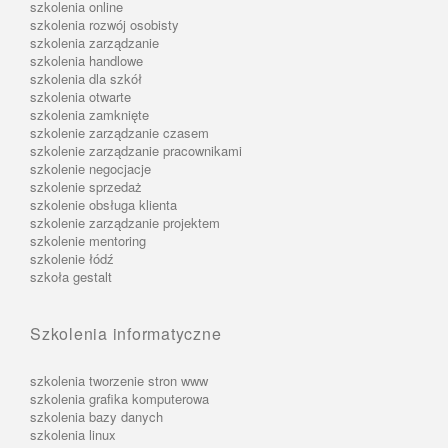
szkolenia online
szkolenia rozwój osobisty
szkolenia zarządzanie
szkolenia handlowe
szkolenia dla szkół
szkolenia otwarte
szkolenia zamknięte
szkolenie zarządzanie czasem
szkolenie zarządzanie pracownikami
szkolenie negocjacje
szkolenie sprzedaż
szkolenie obsługa klienta
szkolenie zarządzanie projektem
szkolenie mentoring
szkolenie łódź
szkoła gestalt
Szkolenia informatyczne
szkolenia tworzenie stron www
szkolenia grafika komputerowa
szkolenia bazy danych
szkolenia linux