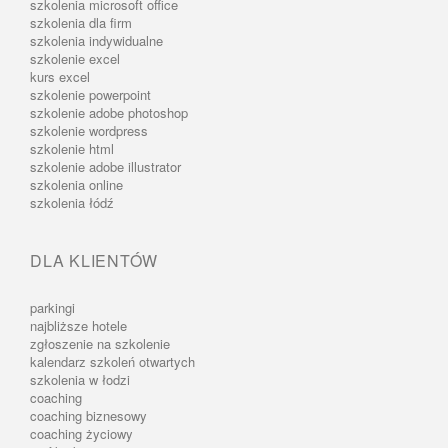
szkolenia microsoft office
szkolenia dla firm
szkolenia indywidualne
szkolenie excel
kurs excel
szkolenie powerpoint
szkolenie adobe photoshop
szkolenie wordpress
szkolenie html
szkolenie adobe illustrator
szkolenia online
szkolenia łódź
DLA KLIENTÓW
parkingi
najbliższe hotele
zgłoszenie na szkolenie
kalendarz szkoleń otwartych
szkolenia w łodzi
coaching
coaching biznesowy
coaching życiowy